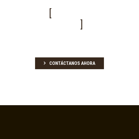
RESERVA TU
EVENTO
Esperamos tener noticias suyas y
reservando tu evento hoy!
CONTÁCTANOS AHORA